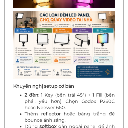
Khuyến nghị setup cơ bản
2 đèn
: 1 Key (bên trái 45°) + 1 Fill (bên
phải, yếu hơn). Chọn Godox P260C
hoặc Neewer 660.
Thêm
reflector
hoặc bảng trắng để
bounce ánh sáng.
Dùng
softbox
gắn ngoài panel để ánh