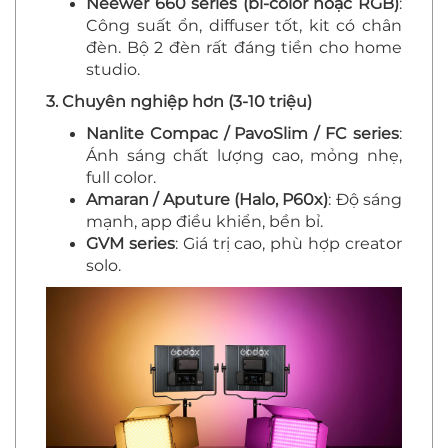
Neewer 660 series (bi-color hoặc RGB)
:
Công suất ổn, diffuser tốt, kit có chân
đèn. Bộ 2 đèn rất đáng tiền cho home
studio.
3. Chuyên nghiệp hơn (3-10 triệu)
Nanlite Compac / PavoSlim / FC series
:
Ánh sáng chất lượng cao, mỏng nhẹ,
full color.
Amaran / Aputure (Halo, P60x)
: Độ sáng
mạnh, app điều khiển, bền bỉ.
GVM series
: Giá trị cao, phù hợp creator
solo.