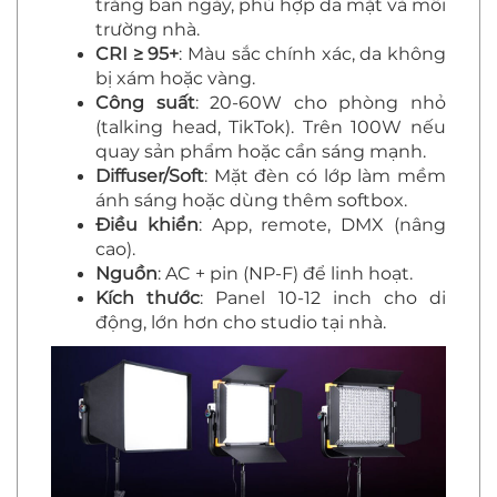
trắng ban ngày, phù hợp da mặt và môi
trường nhà.
CRI ≥ 95+
: Màu sắc chính xác, da không
bị xám hoặc vàng.
Công suất
: 20-60W cho phòng nhỏ
(talking head, TikTok). Trên 100W nếu
quay sản phẩm hoặc cần sáng mạnh.
Diffuser/Soft
: Mặt đèn có lớp làm mềm
ánh sáng hoặc dùng thêm softbox.
Điều khiển
: App, remote, DMX (nâng
cao).
Nguồn
: AC + pin (NP-F) để linh hoạt.
Kích thước
: Panel 10-12 inch cho di
động, lớn hơn cho studio tại nhà.