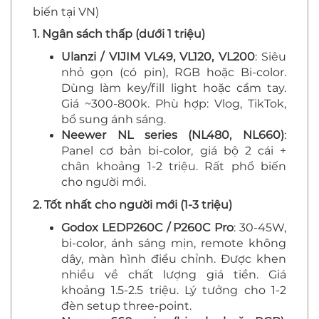
biến tại VN)
1. Ngân sách thấp (dưới 1 triệu)
Ulanzi / VIJIM VL49, VL120, VL200
: Siêu
nhỏ gọn (có pin), RGB hoặc Bi-color.
Dùng làm key/fill light hoặc cầm tay.
Giá ~300-800k. Phù hợp: Vlog, TikTok,
bổ sung ánh sáng.
Neewer NL series (NL480, NL660)
:
Panel cơ bản bi-color, giá bộ 2 cái +
chân khoảng 1-2 triệu. Rất phổ biến
cho người mới.
2. Tốt nhất cho người mới (1-3 triệu)
Godox LEDP260C / P260C Pro
: 30-45W,
bi-color, ánh sáng mịn, remote không
dây, màn hình điều chỉnh. Được khen
nhiều về chất lượng giá tiền. Giá
khoảng 1.5-2.5 triệu. Lý tưởng cho 1-2
đèn setup three-point.