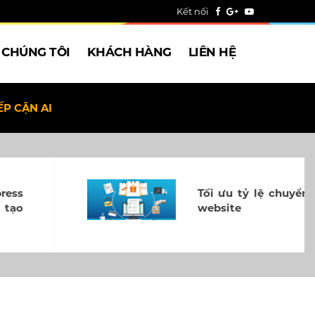
Kết nối
 CHÚNG TÔI
KHÁCH HÀNG
LIÊN HỆ
P CẬN AI
Tối ưu tỷ lệ chuyển đổi
website