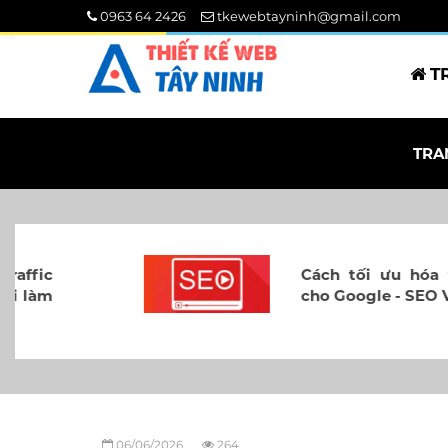
0963 64 2426
tkewebtayninh@gmail.com
T
TRA
Cách tối ưu hóa video
cho Google - SEO Video
06/06/2026
264