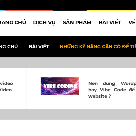
RANG CHỦ
DỊCH VỤ
SẢN PHẨM
BÀI VIẾT
VỀ
NG CHỦ
BÀI VIẾT
NHỮNG KỸ NĂNG CẦN CÓ ĐỂ TIẾ
Nên dùng Wordpress
hay Vibe Code để tạo
website ?