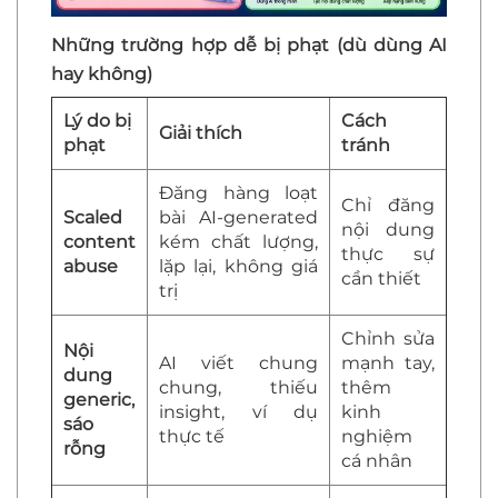
Những trường hợp dễ bị phạt (dù dùng AI
hay không)
Lý do bị
Cách
Giải thích
phạt
tránh
Đăng hàng loạt
Chỉ đăng
Scaled
bài AI-generated
nội dung
content
kém chất lượng,
thực sự
abuse
lặp lại, không giá
cần thiết
trị
Chỉnh sửa
Nội
AI viết chung
mạnh tay,
dung
chung, thiếu
thêm
generic,
insight, ví dụ
kinh
sáo
thực tế
nghiệm
rỗng
cá nhân