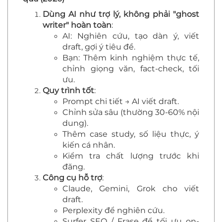
Dùng AI như trợ lý, không phải "ghost
writer" hoàn toàn
:
AI: Nghiên cứu, tạo dàn ý, viết
draft, gợi ý tiêu đề.
Bạn: Thêm kinh nghiệm thực tế,
chỉnh giọng văn, fact-check, tối
ưu.
Quy trình tốt
:
Prompt chi tiết → AI viết draft.
Chỉnh sửa sâu (thường 30-60% nội
dung).
Thêm case study, số liệu thực, ý
kiến cá nhân.
Kiểm tra chất lượng trước khi
đăng.
Công cụ hỗ trợ
:
Claude, Gemini, Grok cho viết
draft.
Perplexity để nghiên cứu.
Surfer SEO / Frase để tối ưu on-