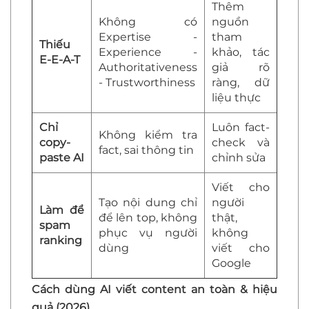
Thêm
Không có
nguồn
Expertise -
tham
Thiếu
Experience -
khảo, tác
E-E-A-T
Authoritativeness
giả rõ
- Trustworthiness
ràng, dữ
liệu thực
Chỉ
Luôn fact-
Không kiểm tra
copy-
check và
fact, sai thông tin
paste AI
chỉnh sửa
Viết cho
Tạo nội dung chỉ
người
Làm để
để lên top, không
thật,
spam
phục vụ người
không
ranking
dùng
viết cho
Google
Cách dùng AI viết content an toàn & hiệu
quả (2026)