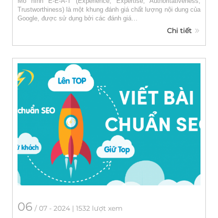
Mô hình E-E-A-T (Experience, Expertise, Authoritativeness,
Trustworthiness) là một khung đánh giá chất lượng nội dung của
Google, được sử dụng bởi các đánh giá…
Chi tiết
06
/
07
- 2024 | 1532 lượt xem