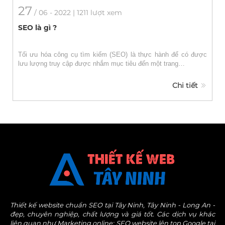
27
/
06
- 2022 | 1211 lượt xem
SEO là gì ?
Tối ưu hóa công cụ tìm kiếm (SEO) là thực hành để có được
lưu lượng truy cập được nhắm mục tiêu đến một trang…
Chi tiết
Thiết kế website chuẩn SEO tại Tây Ninh, Tây Ninh - Long An -
đẹp, chuyên nghiệp, chất lượng và giá tốt. Các dịch vụ khác
liên quan như Marketing online: SEO website lên top Google tại