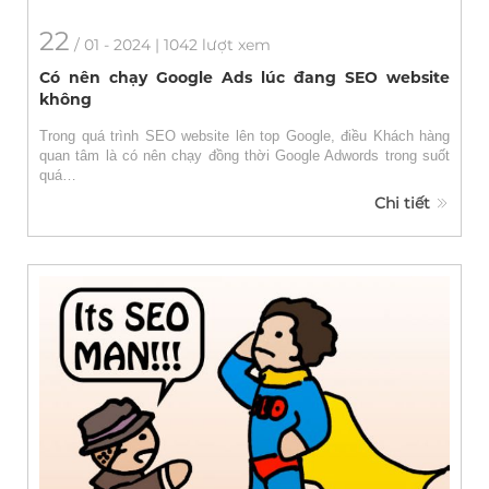
22
/
01
- 2024 | 1042 lượt xem
Có nên chạy Google Ads lúc đang SEO website
không
Trong quá trình SEO website lên top Google, điều Khách hàng
quan tâm là có nên chạy đồng thời Google Adwords trong suốt
quá…
Chi tiết