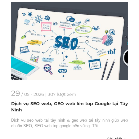
29
/
05
- 2026 | 307 lượt xem
Dịch vụ SEO web, GEO web lên top Google tại Tây
Ninh
Dịch vụ seo web tại tây ninh & geo web tại tây ninh giúp web
chuẩn SEO, SEO web top google bền vững. Tối…