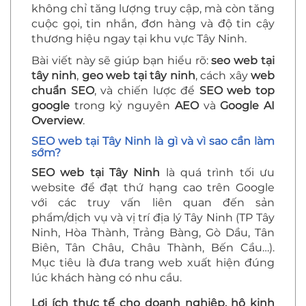
không chỉ tăng lượng truy cập, mà còn tăng
cuộc gọi, tin nhắn, đơn hàng và độ tin cậy
thương hiệu ngay tại khu vực Tây Ninh.
Bài viết này sẽ giúp bạn hiểu rõ:
seo web tại
tây ninh
,
geo web tại tây ninh
, cách xây
web
chuẩn SEO
, và chiến lược để
SEO web top
google
trong kỷ nguyên
AEO
và
Google AI
Overview
.
SEO web tại Tây Ninh là gì và vì sao cần làm
sớm?
SEO web tại Tây Ninh
là quá trình tối ưu
website để đạt thứ hạng cao trên Google
với các truy vấn liên quan đến sản
phẩm/dịch vụ và vị trí địa lý Tây Ninh (TP Tây
Ninh, Hòa Thành, Trảng Bàng, Gò Dầu, Tân
Biên, Tân Châu, Châu Thành, Bến Cầu…).
Mục tiêu là đưa trang web xuất hiện đúng
lúc khách hàng có nhu cầu.
Lợi ích thực tế cho doanh nghiệp, hộ kinh