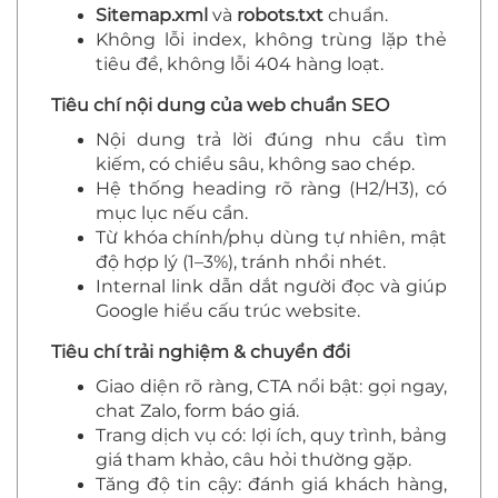
Sitemap.xml
và
robots.txt
chuẩn.
Không lỗi index, không trùng lặp thẻ
tiêu đề, không lỗi 404 hàng loạt.
Tiêu chí nội dung của web chuẩn SEO
Nội dung trả lời đúng nhu cầu tìm
kiếm, có chiều sâu, không sao chép.
Hệ thống heading rõ ràng (H2/H3), có
mục lục nếu cần.
Từ khóa chính/phụ dùng tự nhiên, mật
độ hợp lý (1–3%), tránh nhồi nhét.
Internal link dẫn dắt người đọc và giúp
Google hiểu cấu trúc website.
Tiêu chí trải nghiệm & chuyển đổi
Giao diện rõ ràng, CTA nổi bật: gọi ngay,
chat Zalo, form báo giá.
Trang dịch vụ có: lợi ích, quy trình, bảng
giá tham khảo, câu hỏi thường gặp.
Tăng độ tin cậy: đánh giá khách hàng,