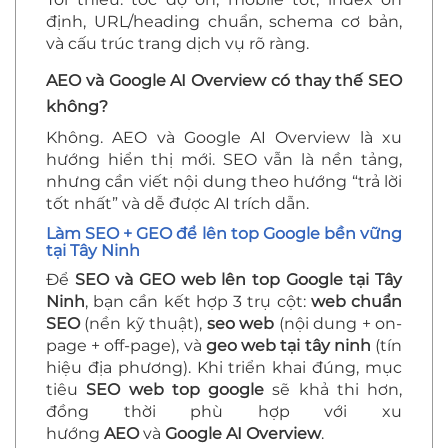
định, URL/heading chuẩn, schema cơ bản,
và cấu trúc trang dịch vụ rõ ràng.
AEO và Google AI Overview có thay thế SEO
không?
Không. AEO và Google AI Overview là xu
hướng hiển thị mới. SEO vẫn là nền tảng,
nhưng cần viết nội dung theo hướng “trả lời
tốt nhất” và dễ được AI trích dẫn.
Làm SEO + GEO để lên top Google bền vững
tại Tây Ninh
Để
SEO và GEO web lên top Google tại Tây
Ninh
, bạn cần kết hợp 3 trụ cột:
web chuẩn
SEO
(nền kỹ thuật),
seo web
(nội dung + on-
page + off-page), và
geo web tại tây ninh
(tín
hiệu địa phương). Khi triển khai đúng, mục
tiêu
SEO web top google
sẽ khả thi hơn,
đồng thời phù hợp với xu
hướng
AEO
và
Google AI Overview
.