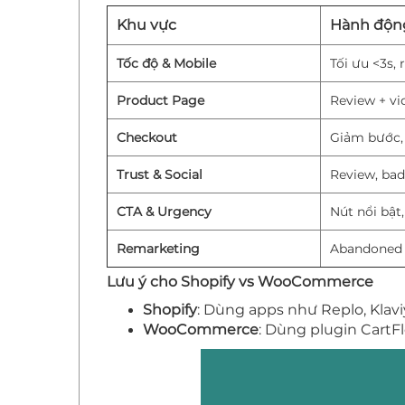
Khu vực
Hành động
Tốc độ & Mobile
Tối ưu <3s, 
Product Page
Review + vi
Checkout
Giảm bước, 
Trust & Social
Review, ba
CTA & Urgency
Nút nổi bật
Remarketing
Abandoned c
Lưu ý cho Shopify vs WooCommerce
Shopify
: Dùng apps như Replo, Klavi
WooCommerce
: Dùng plugin Cart