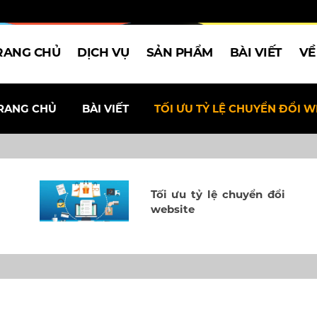
RANG CHỦ
DỊCH VỤ
SẢN PHẨM
BÀI VIẾT
VỀ
RANG CHỦ
BÀI VIẾT
TỐI ƯU TỶ LỆ CHUYỂN ĐỔI W
Tối ưu tỷ lệ chuyển đổi
website