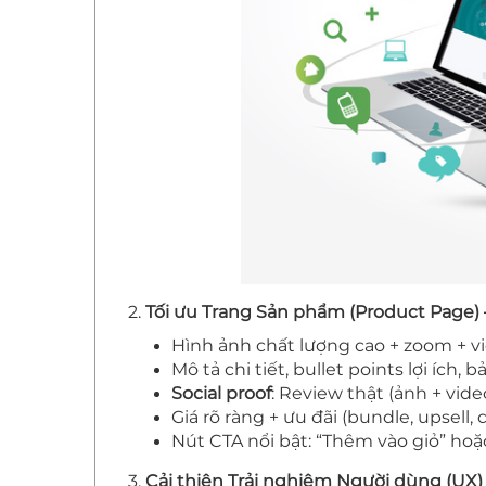
2.
Tối ưu Trang Sản phẩm (Product Page)
Hình ảnh chất lượng cao + zoom + vi
Mô tả chi tiết, bullet points lợi ích, 
Social proof
: Review thật (ảnh + vide
Giá rõ ràng + ưu đãi (bundle, upsell, c
Nút CTA nổi bật: “Thêm vào giỏ” ho
3.
Cải thiện Trải nghiệm Người dùng (UX)