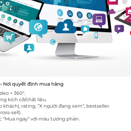
 – Nơi quyết định mua hàng
deo + 360°.
bảng kích cỡ/chất liệu.
o khách), rating, “X người đang xem”, bestseller.
ross-sell).
ặc “Mua ngay” với màu tương phản.