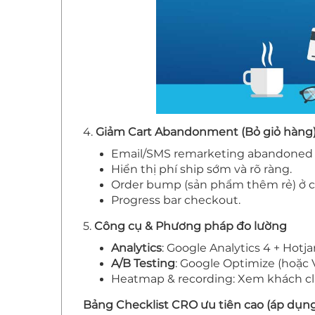
4.
Giảm Cart Abandonment (Bỏ giỏ hàng
Email/SMS remarketing abandoned ca
Hiển thị phí ship sớm và rõ ràng.
Order bump (sản phẩm thêm rẻ) ở 
Progress bar checkout.
5.
Công cụ & Phương pháp đo lường
Analytics
: Google Analytics 4 + Hotja
A/B Testing
: Google Optimize (hoặc V
Heatmap & recording: Xem khách clic
Bảng Checklist CRO ưu tiên cao (áp dụn