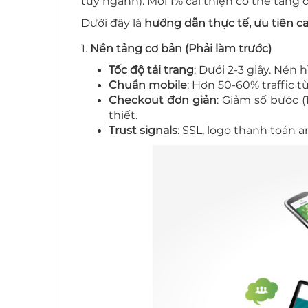
tùy ngành). Mỗi 1% cải thiện có thể tăng
Dưới đây là
hướng dẫn thực tế, ưu tiên c
1.
Nền tảng cơ bản (Phải làm trước)
Tốc độ tải trang
: Dưới 2-3 giây. Nén
Chuẩn mobile
: Hơn 50-60% traffic t
Checkout đơn giản
: Giảm số bước (
thiết.
Trust signals
: SSL, logo thanh toán 