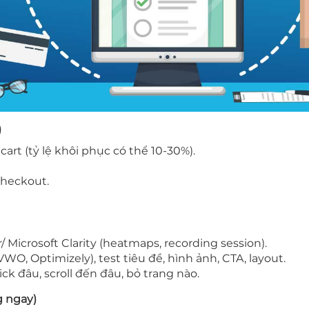
)
rt (tỷ lệ khôi phục có thể 10-30%).
checkout.
r/ Microsoft Clarity (heatmaps, recording session).
WO, Optimizely), test tiêu đề, hình ảnh, CTA, layout.
k đâu, scroll đến đâu, bỏ trang nào.
g ngay)