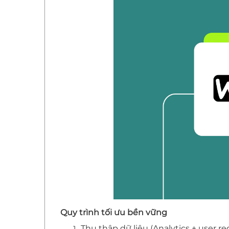
Quy trình tối ưu bền vững
Thu thập dữ liệu (Analytics + user re