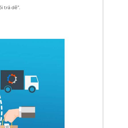
i trả dễ”.