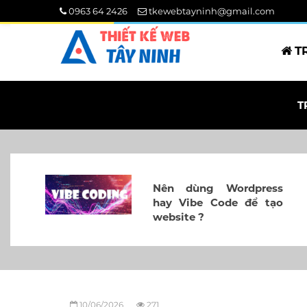
0963 64 2426
tkewebtayninh@gmail.com
T
T
Nên dùng Wordpress
hay Vibe Code để tạo
website ?
10/06/2026
271