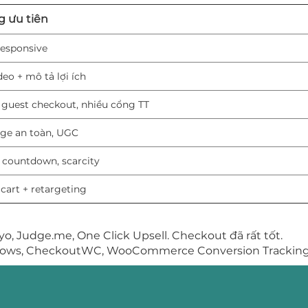
 ưu tiên
responsive
deo + mô tả lợi ích
guest checkout, nhiều cổng TT
dge an toàn, UGC
, countdown, scarcity
art + retargeting
yo, Judge.me, One Click Upsell. Checkout đã rất tốt.
Flows, CheckoutWC, WooCommerce Conversion Tracking