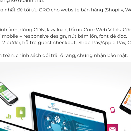
 đáng kể doanh thu.
ao nhất
để tối ưu CRO cho website bán hàng (Shopify,
 hình ảnh, dùng CDN, lazy load, tối ưu Core Web Vitals. C
ừ mobile → responsive design, nút bấm lớn, font dễ đọc.
1-2 bước), hỗ trợ guest checkout, Shop Pay/Apple Pay, 
an toàn, chính sách đổi trả rõ ràng, chứng nhận bảo mật.