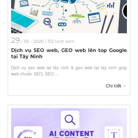
29
/
05
- 2026 | 312 lượt xem
Dịch vụ SEO web, GEO web lên top Google
tại Tây Ninh
Dịch vụ seo web tại tây ninh & geo web tại tây ninh giúp
web chuẩn SEO, SEO…
Chi tiết