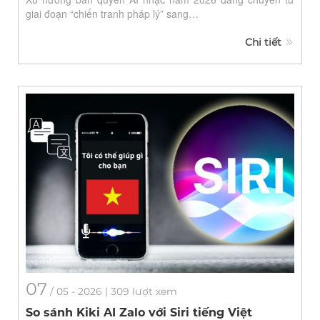
giai đoạn “chiến tranh pháp lý” sang…
Chi tiết
07
/
05
- 2026 | 309 lượt xem
So sánh Kiki AI Zalo với Siri tiếng Việt