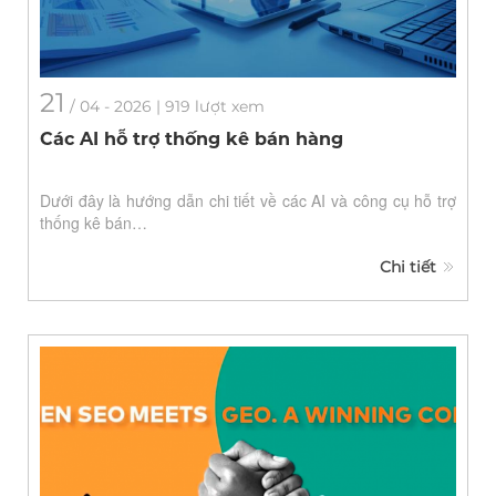
21
/
04
- 2026 | 919 lượt xem
Các AI hỗ trợ thống kê bán hàng
Dưới đây là hướng dẫn chi tiết về các AI và công cụ hỗ trợ
thống kê bán…
Chi tiết