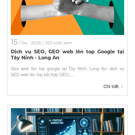
15
/
04
- 2026 | 353 lượt xem
Dịch vụ SEO, GEO web lên top Google tại
Tây Ninh - Long An
Geo web lên top google tại Tây Ninh, Long An: dịch vụ
SEO web lên top kết hợp GEO,…
Chi tiết