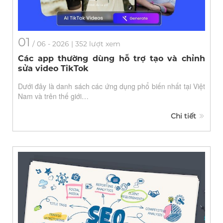
01
/
06
- 2026 | 352 lượt xem
Các app thường dùng hỗ trợ tạo và chỉnh
sửa video TikTok
Dưới đây là danh sách các ứng dụng phổ biến nhất tại Việt
Nam và trên thế giới…
Chi tiết