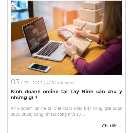
03
/
03
- 2026 | 408 lượt xem
Kinh doanh online tại Tây Ninh cần chú ý
những gì ?
Kinh doanh online tại Việt Nam (đặc biệt trong giai đoạn
2025-2026) đang rất sôi động nhờ sự…
Chi tiết