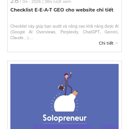
28
/
04
- 2026 | 384 lượt xem
Checklist E-E-A-T GEO cho website chi tiết
Checklist này giúp bạn audit và nâng cao khả năng được AI
(Google AI Overviews, Perplexity, ChatGPT, Gemini,
Claude…)…
Chi tiết