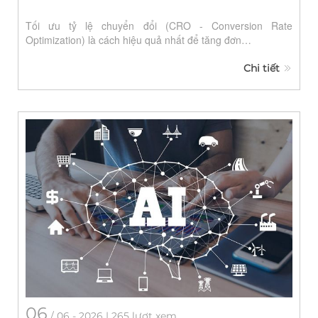
Tối ưu tỷ lệ chuyển đổi (CRO - Conversion Rate
Optimization) là cách hiệu quả nhất để tăng đơn…
Chi tiết
06
/
06
- 2026 | 265 lượt xem