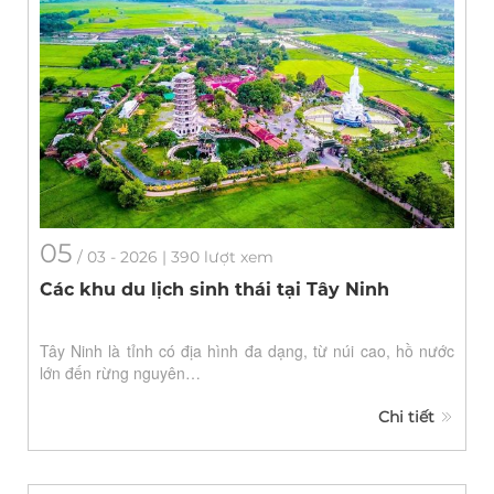
05
/
03
- 2026 | 390 lượt xem
Các khu du lịch sinh thái tại Tây Ninh
Tây Ninh là tỉnh có địa hình đa dạng, từ núi cao, hồ nước
lớn đến rừng nguyên…
Chi tiết