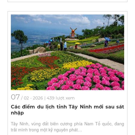
07
/
02
- 2026 | 439 lượt xem
Các điểm du lịch tỉnh Tây Ninh mới sau sát
nhập
Tây Ninh, vùng đất biên cương phía Nam Tổ quốc, đang
trải mình trong một kỷ nguyên phát…