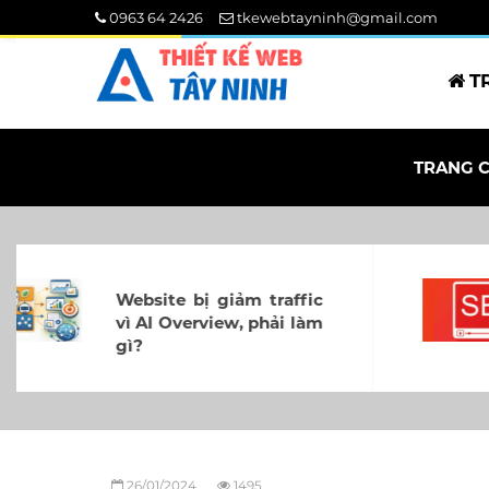
0963 64 2426
tkewebtayninh@gmail.com
T
TRANG 
Cách tối ưu hóa video
cho Google - SEO Video
26/01/2024
1495