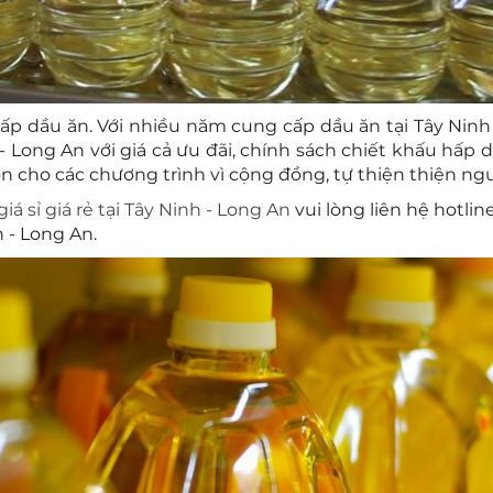
ấp dầu ăn. Với nhiều năm cung cấp dầu ăn tại Tây Ninh 
h - Long An với giá cả ưu đãi, chính sách chiết khấu hấp
n cho các chương trình vì cộng đồng, tự thiện thiện n
iá sỉ giá rẻ tại Tây Ninh - Long An
vui lòng liên hệ hotlin
 - Long An.