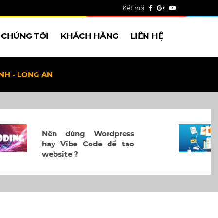
Kết nối
 CHÚNG TÔI
KHÁCH HÀNG
LIÊN HỆ
INH - LONG AN
Tối ưu tỷ lệ chuyển đổi
website