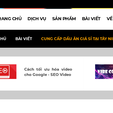
RANG CHỦ
DỊCH VỤ
SẢN PHẨM
BÀI VIẾT
VỀ
CHỦ
BÀI VIẾT
CUNG CẤP DẦU ĂN GIÁ SỈ TẠI TÂY N
Nên dùng Wordpress
hay Vibe Code để tạo
website ?