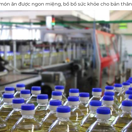
món ăn được ngon miệng, bồ bổ sức khỏe cho bản thân