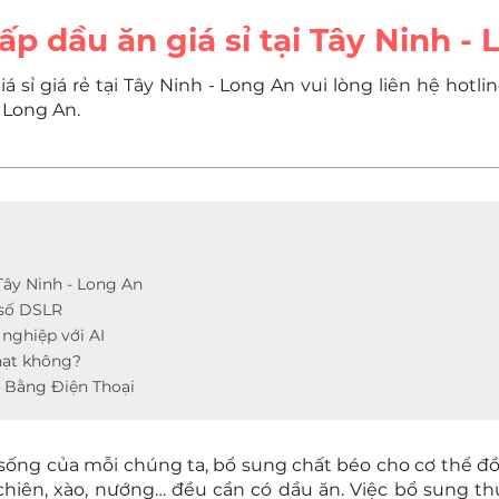
p dầu ăn giá sỉ tại Tây Ninh -
ỉ giá rẻ tại Tây Ninh - Long An vui lòng liên hệ hotli
 Long An.
Tây Ninh - Long An
 số DSLR
 nghiệp với AI
hạt không?
 Bằng Điện Thoại
 sống của mỗi chúng ta, bổ sung chất béo cho cơ thể đ
i chiên, xào, nướng… đều cần có dầu ăn. Việc bổ sung 