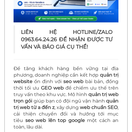
LIÊN HỆ HOTLINE/ZALO
0963.64.24.26 ĐỂ NHẬN ĐƯỢC TƯ
VẤN VÀ BÁO GIÁ CỤ THỂ!
Để tăng khách hàng bền vững tại địa
phương, doanh nghiệp cần kết hợp
quản trị
website
ổn định với
seo web
bài bản, đồng
thời tối ưu
GEO web
để chiếm ưu thế trên
truy vấn theo khu vực. Mô hình
quản trị web
trọn gói
giúp bạn có đội ngũ vận hành
quản
trị web từ a đến z
, xây dựng
web chuẩn SEO
,
cải thiện chuyển đổi và hướng tới mục
tiêu
seo web lên top google
một cách an
toàn, lâu dài.