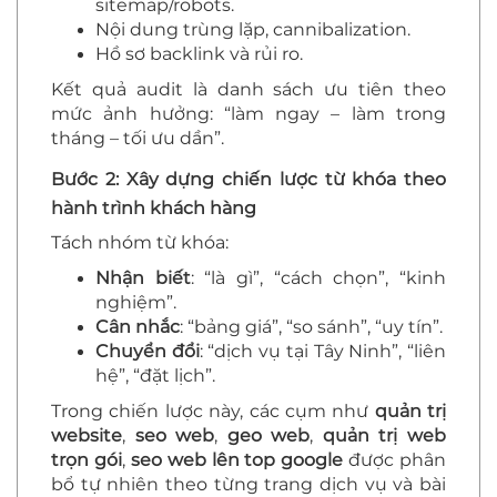
sitemap/robots.
Nội dung trùng lặp, cannibalization.
Hồ sơ backlink và rủi ro.
Kết quả audit là danh sách ưu tiên theo
mức ảnh hưởng: “làm ngay – làm trong
tháng – tối ưu dần”.
Bước 2: Xây dựng chiến lược từ khóa theo
hành trình khách hàng
Tách nhóm từ khóa:
Nhận biết
: “là gì”, “cách chọn”, “kinh
nghiệm”.
Cân nhắc
: “bảng giá”, “so sánh”, “uy tín”.
Chuyển đổi
: “dịch vụ tại Tây Ninh”, “liên
hệ”, “đặt lịch”.
Trong chiến lược này, các cụm như
quản trị
website
,
seo web
,
geo web
,
quản trị web
trọn gói
,
seo web lên top google
được phân
bổ tự nhiên theo từng trang dịch vụ và bài