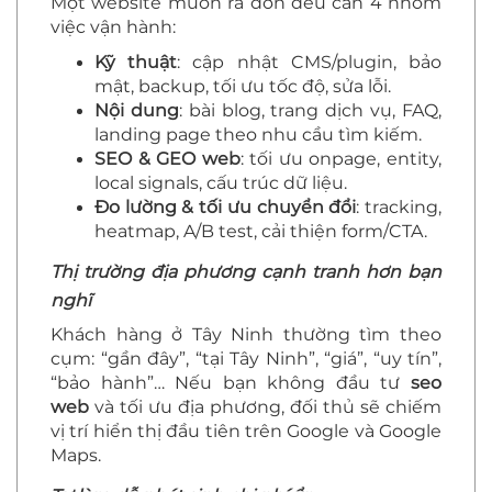
Một website muốn ra đơn đều cần 4 nhóm
việc vận hành:
Kỹ thuật
: cập nhật CMS/plugin, bảo
mật, backup, tối ưu tốc độ, sửa lỗi.
Nội dung
: bài blog, trang dịch vụ, FAQ,
landing page theo nhu cầu tìm kiếm.
SEO & GEO web
: tối ưu onpage, entity,
local signals, cấu trúc dữ liệu.
Đo lường & tối ưu chuyển đổi
: tracking,
heatmap, A/B test, cải thiện form/CTA.
Thị trường địa phương cạnh tranh hơn bạn
nghĩ
Khách hàng ở Tây Ninh thường tìm theo
cụm: “gần đây”, “tại Tây Ninh”, “giá”, “uy tín”,
“bảo hành”… Nếu bạn không đầu tư
seo
web
và tối ưu địa phương, đối thủ sẽ chiếm
vị trí hiển thị đầu tiên trên Google và Google
Maps.