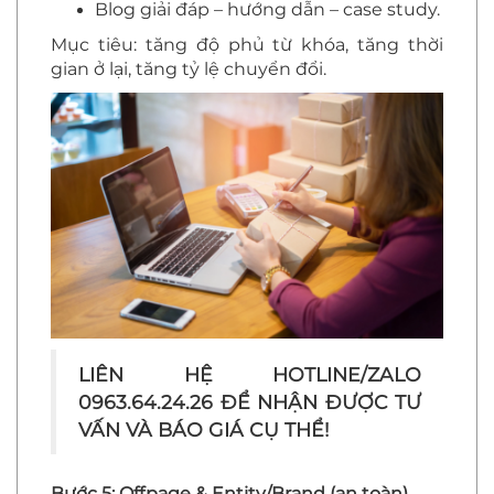
Blog giải đáp – hướng dẫn – case study.
Mục tiêu: tăng độ phủ từ khóa, tăng thời
gian ở lại, tăng tỷ lệ chuyển đổi.
LIÊN HỆ HOTLINE/ZALO
0963.64.24.26 ĐỂ NHẬN ĐƯỢC TƯ
VẤN VÀ BÁO GIÁ CỤ THỂ!
Bước 5: Offpage & Entity/Brand (an toàn)