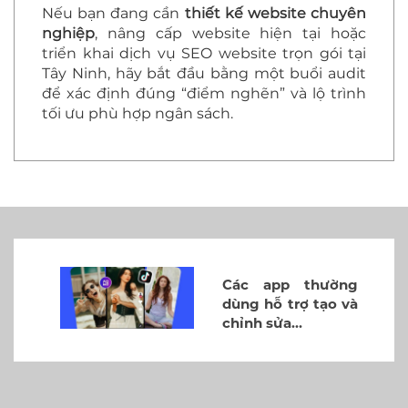
Nếu bạn đang cần
thiết kế website chuyên
nghiệp
, nâng cấp website hiện tại hoặc
triển khai dịch vụ SEO website trọn gói tại
Tây Ninh, hãy bắt đầu bằng một buổi audit
để xác định đúng “điểm nghẽn” và lộ trình
tối ưu phù hợp ngân sách.
ng
Dịch vụ SEO web,
và
GEO web lên top
Google tại…