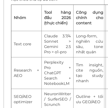
Tool hàng
Công dụng
Nhóm
đầu 2026
chính cho
(thực chiến)
content
Claude 3.7/4
Long-form,
Sonnet >
nghiên cứu
Text core
Gemini 2.5
sâu, tone
Pro > o1-pro
nhất quán
Perplexity
Tìm insight,
Pro +
Research +
cite nguồn,
ChatGPT
AEO
tạo study
Search +
nhanh
NotebookLM
NeuronWriter
SEO/AEO
Outline + tối
/ SurferSEO /
optimizer
ưu GEO/AEO
Scrunch