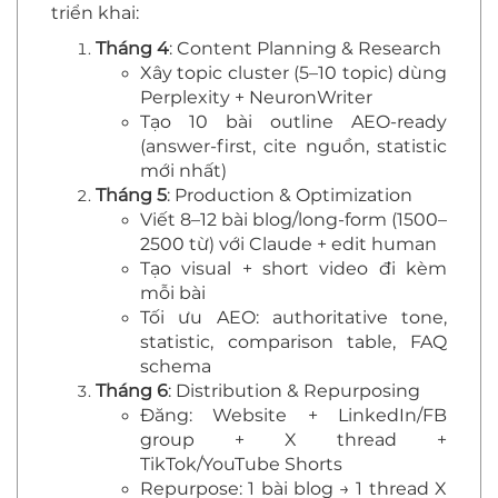
triển khai:
Tháng 4
: Content Planning & Research
Xây topic cluster (5–10 topic) dùng
Perplexity + NeuronWriter
Tạo 10 bài outline AEO-ready
(answer-first, cite nguồn, statistic
mới nhất)
Tháng 5
: Production & Optimization
Viết 8–12 bài blog/long-form (1500–
2500 từ) với Claude + edit human
Tạo visual + short video đi kèm
mỗi bài
Tối ưu AEO: authoritative tone,
statistic, comparison table, FAQ
schema
Tháng 6
: Distribution & Repurposing
Đăng: Website + LinkedIn/FB
group + X thread +
TikTok/YouTube Shorts
Repurpose: 1 bài blog → 1 thread X