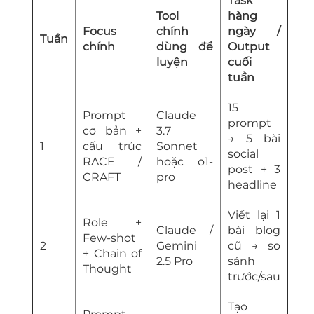
Task
Tool
hàng
Focus
chính
ngày /
Tuần
chính
dùng để
Output
luyện
cuối
tuần
15
Prompt
Claude
prompt
cơ bản +
3.7
→ 5 bài
1
cấu trúc
Sonnet
social
RACE /
hoặc o1-
post + 3
CRAFT
pro
headline
Viết lại 1
Role +
Claude /
bài blog
Few-shot
2
Gemini
cũ → so
+ Chain of
2.5 Pro
sánh
Thought
trước/sau
Tạo