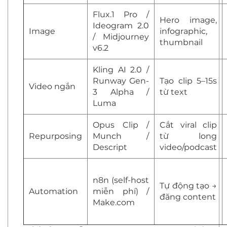
Flux.1 Pro /
Hero image,
Ideogram 2.0
Image
infographic,
/ Midjourney
thumbnail
v6.2
Kling AI 2.0 /
Runway Gen-
Tạo clip 5–15s
Video ngắn
3 Alpha /
từ text
Luma
Opus Clip /
Cắt viral clip
Repurposing
Munch /
từ long
Descript
video/podcast
n8n (self-host
Tự động tạo →
Automation
miễn phí) /
đăng content
Make.com