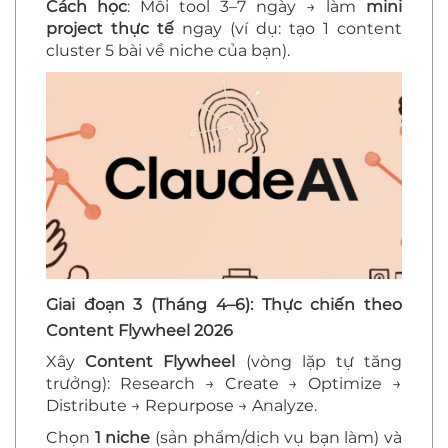
Cách học
: Mỗi tool 3–7 ngày → làm
mini
project thực tế
ngay (ví dụ: tạo 1 content
cluster 5 bài về niche của bạn).
Giai đoạn 3 (Tháng 4–6): Thực chiến theo
Content Flywheel 2026
Xây
Content Flywheel
(vòng lặp tự tăng
trưởng): Research → Create → Optimize →
Distribute → Repurpose → Analyze.
Chọn
1 niche
(sản phẩm/dịch vụ bạn làm) và