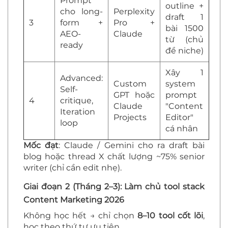
Prompt
outline +
cho long-
Perplexity
draft 1
3
form +
Pro +
bài 1500
AEO-
Claude
từ (chủ
ready
đề niche)
Xây 1
Advanced:
Custom
system
Self-
GPT hoặc
prompt
4
critique,
Claude
"Content
Iteration
Projects
Editor"
loop
cá nhân
Mốc đạt
: Claude / Gemini cho ra draft bài
blog hoặc thread X chất lượng ~75% senior
writer (chỉ cần edit nhẹ).
Giai đoạn 2 (Tháng 2–3): Làm chủ tool stack
Content Marketing 2026
Không học hết → chỉ chọn
8–10 tool cốt lõi
,
học theo thứ tự ưu tiên.