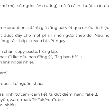
như một số người lầm tưởng), mà là cách thuật toán ưu
mendations) đánh giá từng bài viết qua nhiều tín hiệu
viết được đẩy cho một phần nhỏ người theo dõi. Nếu h
ơng tác thấp → reach bị siết ngay.
 chán, copy-paste, trùng lặp.
ait (“Like nếu bạn đồng ý”, “Tag bạn bè”...).
 link ngoài nhiều.
pam).
repost từ nguồn khác.
 hình, từ cấm (cam kết, trị dứt điểm, hàng fake...).
uyền, watermark TikTok/YouTube.
ài nhiều.