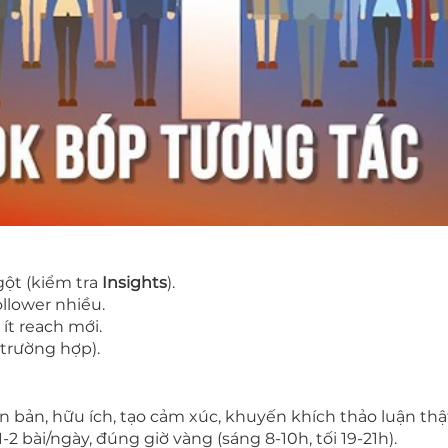
ột (kiểm tra
Insights
).
ollower nhiều.
ít reach mới.
 trường hợp).
n bản, hữu ích, tạo cảm xúc, khuyến khích thảo luận thật
 1-2 bài/ngày, đúng giờ vàng (sáng 8-10h, tối 19-21h).