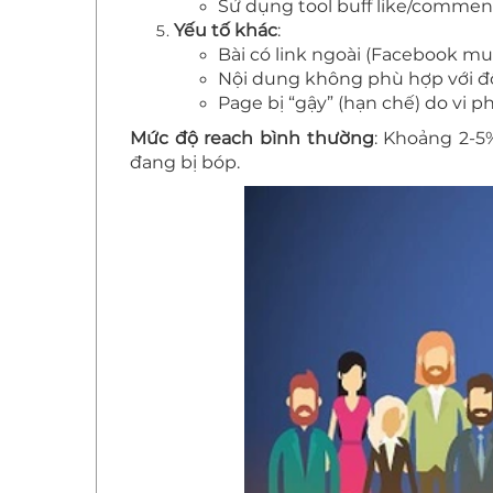
Sử dụng tool buff like/comment
Yếu tố khác
:
Bài có link ngoài (Facebook mu
Nội dung không phù hợp với đố
Page bị “gậy” (hạn chế) do vi 
Mức độ reach bình thường
: Khoảng 2-5%
đang bị bóp.