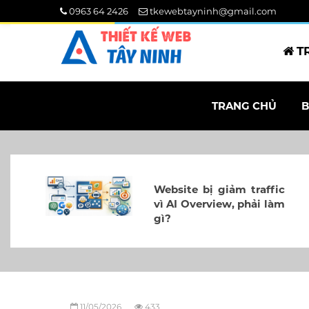
0963 64 2426
tkewebtayninh@gmail.com
T
TRANG CHỦ
B
Website bị giảm traffic
vì AI Overview, phải làm
gì?
11/05/2026
433