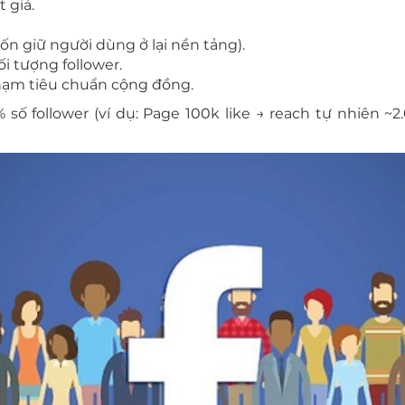
 giả.
ốn giữ người dùng ở lại nền tảng).
i tượng follower.
phạm tiêu chuẩn cộng đồng.
 số follower (ví dụ: Page 100k like → reach tự nhiên ~