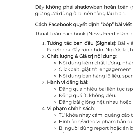
Đây
không phải shadowban hoàn toàn
(
giữ người dùng ở lại nền tảng lâu hơn.
Cách Facebook quyết định “bóp” bài viết
Thuật toán Facebook (News Feed + Recom
Tương tác ban đầu (Signals)
: Bài 
Facebook đẩy rộng hơn. Ngược lại, tư
Chất lượng & Giá trị nội dung
:
Nội dung kém chất lượng, nhàm
Clickbait, giật tít, engagement b
Nội dung bán hàng lộ liễu, spam
Hành vi đăng bài
:
Đăng quá nhiều bài liên tục (s
Đăng quá ít, không đều.
Đăng bài giống hệt nhau hoặc 
Vi phạm chính sách
:
Từ khóa nhạy cảm, quảng cáo trá
Hình ảnh/video vi phạm bản q
Bị người dùng report hoặc ẩn b