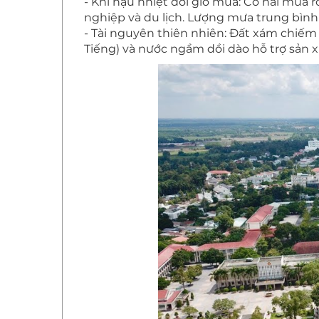
- Khí hậu nhiệt đới gió mùa: Có hai mùa rõ
nghiệp và du lịch. Lượng mưa trung bìn
- Tài nguyên thiên nhiên: Đất xám chiếm
Tiếng) và nước ngầm dồi dào hỗ trợ sản 