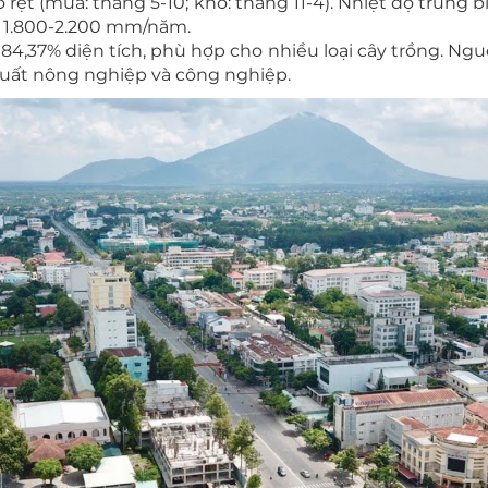
 rệt (mưa: tháng 5-10; khô: tháng 11-4). Nhiệt độ trung bì
h 1.800-2.200 mm/năm.
 84,37% diện tích, phù hợp cho nhiều loại cây trồng. 
xuất nông nghiệp và công nghiệp.