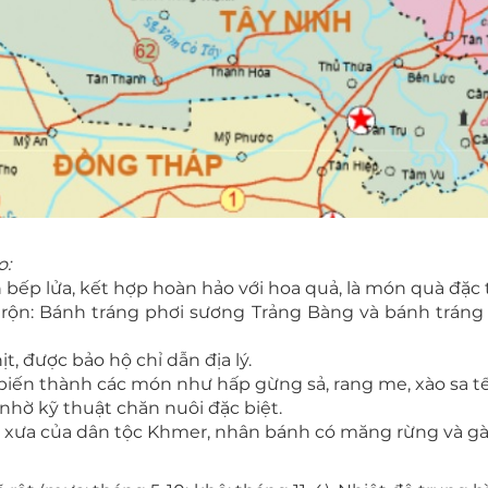
o:
 bếp lửa, kết hợp hoàn hảo với hoa quả, là món quà đặc 
trộn: Bánh tráng phơi sương Trảng Bàng và bánh tráng
t, được bảo hộ chỉ dẫn địa lý.
ế biến thành các món như hấp gừng sả, rang me, xào sa tế
 nhờ kỹ thuật chăn nuôi đặc biệt.
a xưa của dân tộc Khmer, nhân bánh có măng rừng và gà r