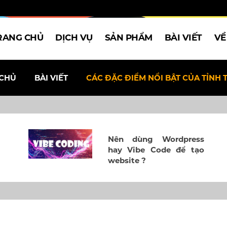
RANG CHỦ
DỊCH VỤ
SẢN PHẨM
BÀI VIẾT
VỀ
 CHỦ
BÀI VIẾT
CÁC ĐẶC ĐIỂM NỔI BẬT CỦA TỈNH 
Nên dùng Wordpress
hay Vibe Code để tạo
website ?