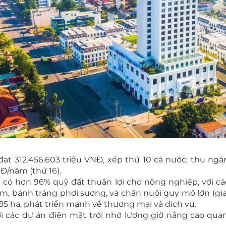
t 312.456.603 triệu VNĐ, xếp thứ 10 cả nước; thu ngân
Đ/năm (thứ 16).
h có hơn 96% quỹ đất thuận lợi cho nông nghiệp, với 
m, bánh tráng phơi sương, và chăn nuôi quy mô lớn (gia 
85 ha, phát triển mạnh về thương mại và dịch vụ.
với các dự án điện mặt trời nhờ lượng giờ nắng cao qu