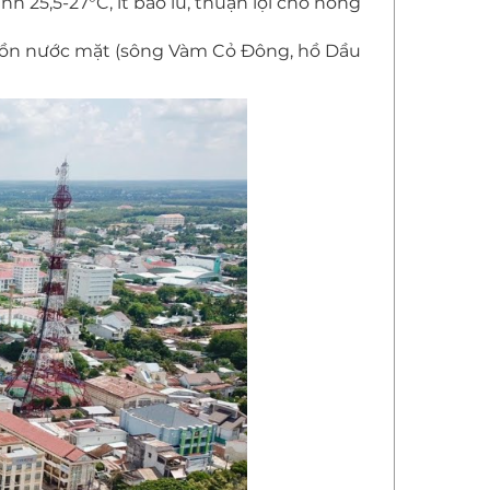
nh 25,5-27°C, ít bão lũ, thuận lợi cho nông
Nguồn nước mặt (sông Vàm Cỏ Đông, hồ Dầu