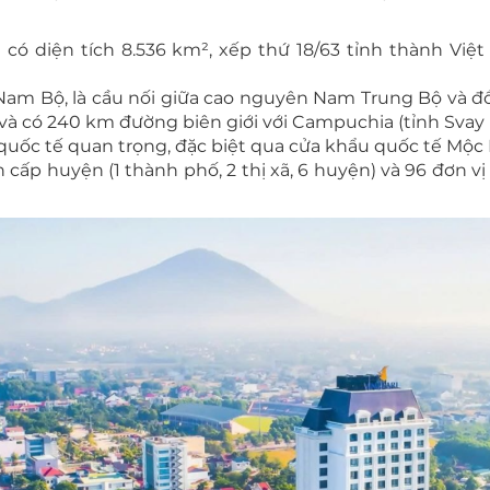
i có diện tích 8.536 km², xếp thứ 18/63 tỉnh thành Việ
g Nam Bộ, là cầu nối giữa cao nguyên Nam Trung Bộ và 
 và có 240 km đường biên giới với Campuchia (tỉnh Sva
quốc tế quan trọng, đặc biệt qua cửa khẩu quốc tế Mộc
 cấp huyện (1 thành phố, 2 thị xã, 6 huyện) và 96 đơn v