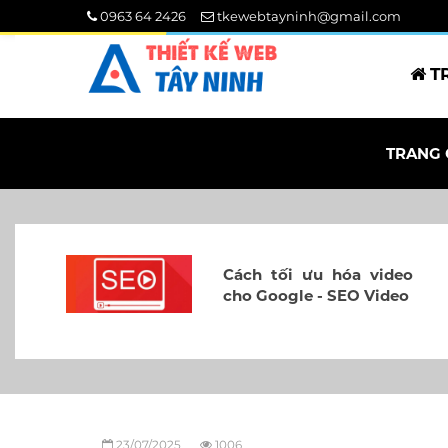
0963 64 2426
tkewebtayninh@gmail.com
T
TRANG
Cách tối ưu hóa video
cho Google - SEO Video
23/07/2025
1006