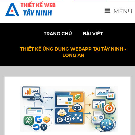
MENU
TRANG CHỦ
BÀI VIẾT
THIẾT KẾ ỨNG DỤNG WEBAPP TẠI TÂY NINH -
LONG AN